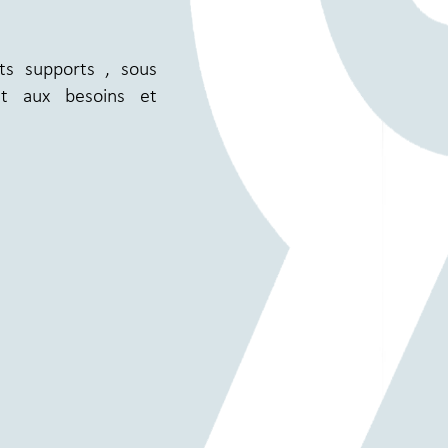
nts supports , sous
nt aux besoins et